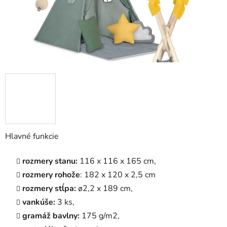
Hlavné funkcie
rozmery stanu:
116 x 116 x 165 cm,
rozmery rohože
: 182 x 120 x 2,5 cm
rozmery stĺpa:
ø2,2 x 189 cm,
vankúše:
3 ks,
gramáž bavlny:
175 g/m2,