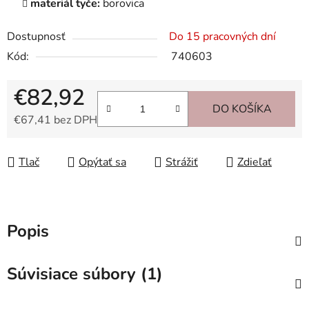
materiál tyče:
borovica
Dostupnosť
Do 15 pracovných dní
Kód:
740603
€82,92
DO KOŠÍKA
€67,41 bez DPH
Jednotková cena:
Tlač
Opýtať sa
Strážiť
Zdieľať
Popis
Súvisiace súbory (1)