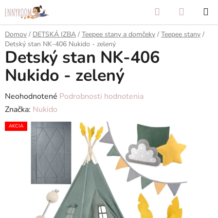
Prejsť
Hľadať
NÁKUP
na
KOŠÍK
obsah
Domov
/
DETSKÁ IZBA
/
Teepee stany a domčeky
/
Teepee stany
/
Detský stan NK-406 Nukido - zelený
Detský stan NK-406
Nukido - zelený
Priemerné
Neohodnotené
Podrobnosti hodnotenia
hodnotenie
Značka:
Nukido
produktu
AKCIA
je
0,0
z
5
hviezdičiek.