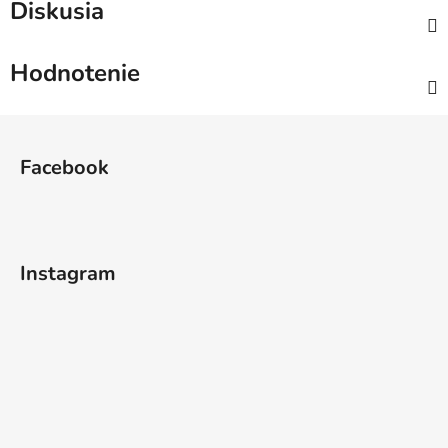
Diskusia
Hodnotenie
Z
á
Facebook
p
ä
t
i
Instagram
e