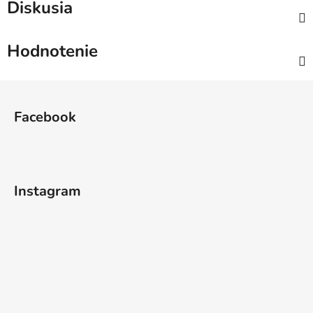
Diskusia
Hodnotenie
Z
á
Facebook
p
ä
t
i
Instagram
e