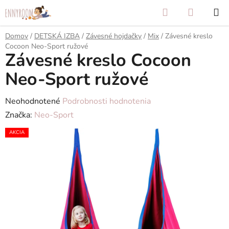
Prejsť
Hľadať
NÁKUP
na
KOŠÍK
obsah
Domov
/
DETSKÁ IZBA
/
Závesné hojdačky
/
Mix
/
Závesné kreslo
Cocoon Neo-Sport ružové
Závesné kreslo Cocoon
Neo-Sport ružové
Priemerné
Neohodnotené
Podrobnosti hodnotenia
hodnotenie
Značka:
Neo-Sport
produktu
AKCIA
je
0,0
z
5
hviezdičiek.