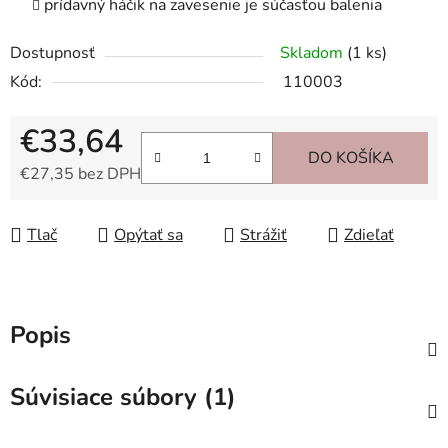
prídavný háčik na zavesenie je súčasťou balenia
Dostupnosť
Skladom
(1 ks)
Kód:
110003
€33,64
DO KOŠÍKA
€27,35 bez DPH
Jednotková cena:
Tlač
Opýtať sa
Strážiť
Zdieľať
Popis
Súvisiace súbory (1)