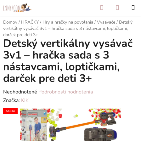
Prejsť
Hľadať
NÁKUP
na
KOŠÍK
obsah
Domov
/
HRAČKY
/
Hry a hračky na povolania
/
Vysávače
/
Detský
vertikálny vysávač 3v1 – hračka sada s 3 nástavcami, loptičkami,
darček pre deti 3+
Detský vertikálny vysávač
3v1 – hračka sada s 3
nástavcami, loptičkami,
darček pre deti 3+
Priemerné
Neohodnotené
Podrobnosti hodnotenia
hodnotenie
Značka:
KIK
produktu
AKCIA
je
0,0
z