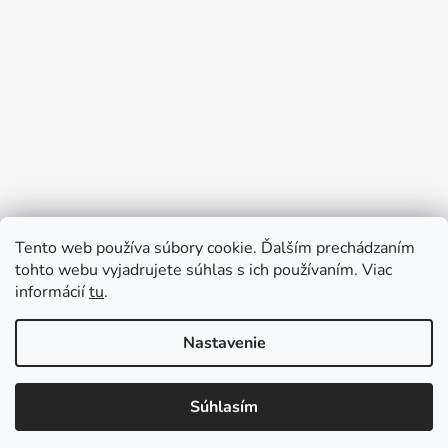
Tento web používa súbory cookie. Ďalším prechádzaním
Prijímame online platby
tohto webu vyjadrujete súhlas s ich používaním. Viac
informácií
tu
.
Nastavenie
Súhlasím
Vytvoril Shoptet
Copyright 2026
Ennyroom
. Všetky práva vyhradené.