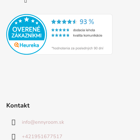
Kontakt
info
@
ennyroom.sk
+421951677517