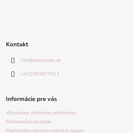
Kontakt
info
@
ennyroom.sk
+421951677517
Informácie pre vás
Všeobecné obchodné podmienky
Reklamačný poriadok
Podmienky ochrany osobných údajov