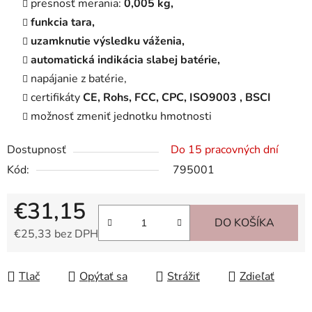
presnosť merania:
0,005 kg,
funkcia tara,
uzamknutie výsledku váženia,
automatická indikácia slabej batérie,
napájanie z batérie,
certifikáty
CE, Rohs, FCC, CPC, ISO9003 , BSCI
možnosť zmeniť jednotku hmotnosti
Dostupnosť
Do 15 pracovných dní
Kód:
795001
€31,15
DO KOŠÍKA
€25,33 bez DPH
Jednotková cena:
Tlač
Opýtať sa
Strážiť
Zdieľať