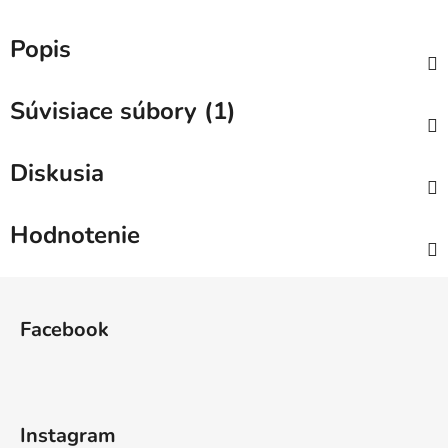
Popis
Súvisiace súbory (1)
Diskusia
Hodnotenie
Z
á
Facebook
p
ä
t
i
Instagram
e