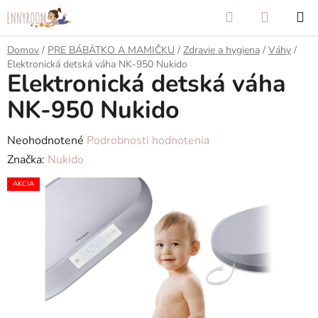
Prejsť
Hľadať
NÁKUP
na
KOŠÍK
obsah
Domov
/
PRE BÁBÄTKO A MAMIČKU
/
Zdravie a hygiena
/
Váhy
/
Elektronická detská váha NK-950 Nukido
Elektronická detská váha
NK-950 Nukido
Priemerné
Neohodnotené
Podrobnosti hodnotenia
hodnotenie
Značka:
Nukido
produktu
AKCIA
je
0,0
z
5
hviezdičiek.