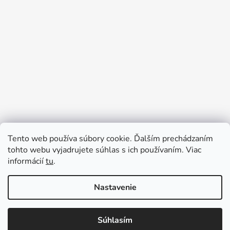
Tento web používa súbory cookie. Ďalším prechádzaním
Prijímame online platby
tohto webu vyjadrujete súhlas s ich používaním. Viac
informácií
tu
.
Nastavenie
Súhlasím
Vytvoril Shoptet