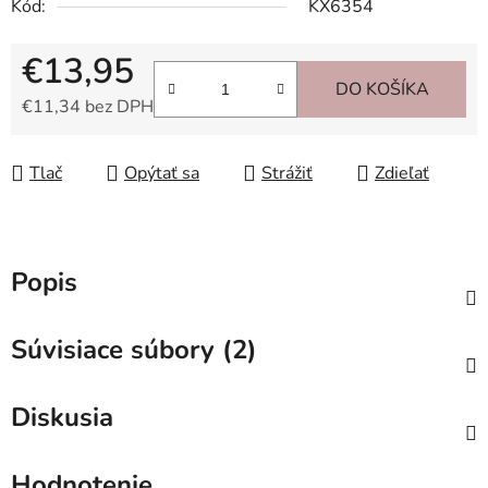
Kód:
KX6354
€13,95
DO KOŠÍKA
€11,34 bez DPH
Jednotková cena:
Tlač
Opýtať sa
Strážiť
Zdieľať
Popis
Súvisiace súbory (2)
Diskusia
Hodnotenie