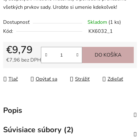
všetkých prvkov sady. Urobte si umenie kdekoľvek!
Dostupnosť
Skladom
(1 ks)
Kód:
KX6032_1
€9,79
DO KOŠÍKA
€7,96 bez DPH
Jednotková cena:
Tlač
Opýtať sa
Strážiť
Zdieľať
Popis
Súvisiace súbory (2)