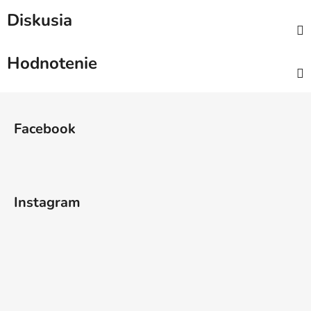
Diskusia
Hodnotenie
Z
á
Facebook
p
ä
t
i
Instagram
e