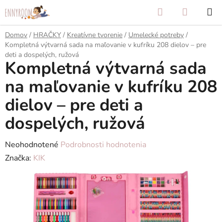
Prejsť
Hľadať
NÁKUP
na
KOŠÍK
obsah
Domov
/
HRAČKY
/
Kreatívne tvorenie
/
Umelecké potreby
/
Kompletná výtvarná sada na maľovanie v kufríku 208 dielov – pre
deti a dospelých, ružová
Kompletná výtvarná sada
na maľovanie v kufríku 208
dielov – pre deti a
dospelých, ružová
Priemerné
Neohodnotené
Podrobnosti hodnotenia
hodnotenie
Značka:
KIK
produktu
je
0,0
z