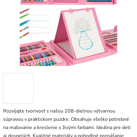
5
hviezdičiek.
Rozvíjajte tvorivosť s našou 208-dielnou výtvarnou
súpravou v praktickom puzdre. Obsahuje všetko potrebné
na maľovanie a kreslenie s živými farbami. Ideálna pre deti
aj dospelých. Kvalitné materiály a pohodlné prenášanie