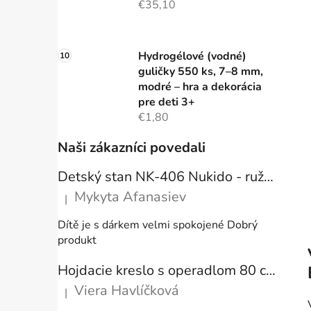
€35,10
Hydrogélové (vodné)
guličky 550 ks, 7–8 mm,
modré – hra a dekorácia
pre deti 3+
€1,80
Naši zákazníci povedali
Detský stan NK-406 Nukido - ružový
Mykyta Afanasiev
|
Hodnotenie produktu je 5 z 5 hviezdičiek.
Dítě je s dárkem velmi spokojené Dobrý
produkt
Hojdacie kreslo s operadlom 80 cm + vankúše
Viera Havlíčková
|
Hodnotenie produktu je 5 z 5 hviezdičiek.