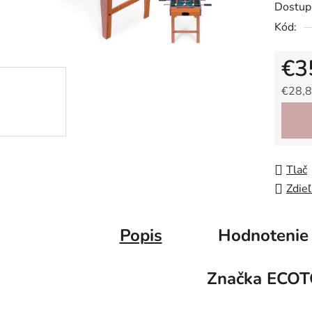
Dostup
je
Kód:
0,0
z
€3
5
hviezdič
€28,8
Jedno
Tlač
Zdieľ
Popis
Hodnotenie
Značka
ECOT