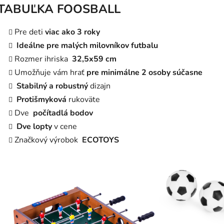
TABUĽKA FOOSBALL
Pre deti
viac ako 3 roky
Ideálne pre malých milovníkov futbalu
Rozmer ihriska
32,5x59 cm
Umožňuje vám hrať
pre minimálne 2 osoby súčasne
Stabilný a robustný
dizajn
Protišmyková
rukoväte
Dve
počítadlá bodov
Dve lopty
v cene
Značkový výrobok
ECOTOYS