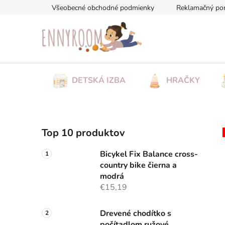
Prejsť
Všeobecné obchodné podmienky
Reklamačný po
na
obsah
DETSKÁ IZBA
HRAČKY
B
Top 10 produktov
o
č
Bicykel Fix Balance cross-
n
country bike čierna a
ý
modrá
p
€15,19
a
n
Drevené chodítko s
počítadlom ružové