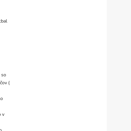
tbal
 so
čov (
lo
o v
o