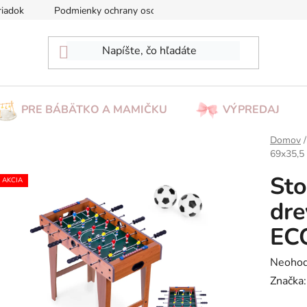
riadok
Podmienky ochrany osobných údajov
Reklamácia/Vrá
PRE BÁBÄTKO A MAMIČKU
VÝPREDAJ
Domov
/
69x35,5
Sto
AKCIA
dre
EC
Prieme
Neohod
hodnot
Značka
produk