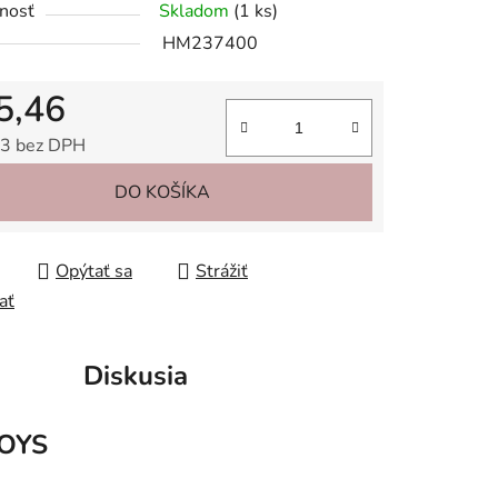
nosť
Skladom
(1 ks)
HM237400
5,46
iek.
3 bez DPH
tková cena:
DO KOŠÍKA
Opýtať sa
Strážiť
ať
Diskusia
OYS