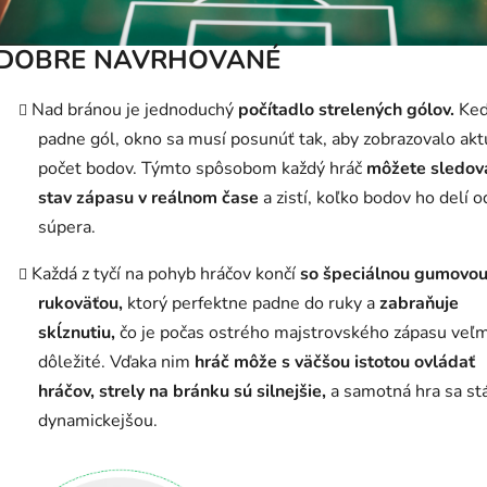
DOBRE NAVRHOVANÉ
Nad bránou je jednoduchý
počítadlo strelených gólov.
Ke
padne gól, okno sa musí posunúť tak, aby zobrazovalo akt
počet bodov. Týmto spôsobom každý hráč
môžete sledov
stav zápasu v reálnom čase
a zistí, koľko bodov ho delí o
súpera.
Každá z tyčí na pohyb hráčov končí
so špeciálnou gumovo
rukoväťou,
ktorý perfektne padne do ruky a
zabraňuje
skĺznutiu,
čo je počas ostrého majstrovského zápasu veľm
dôležité. Vďaka nim
hráč môže s väčšou istotou ovládať
hráčov, strely na bránku sú silnejšie,
a samotná hra sa st
dynamickejšou.