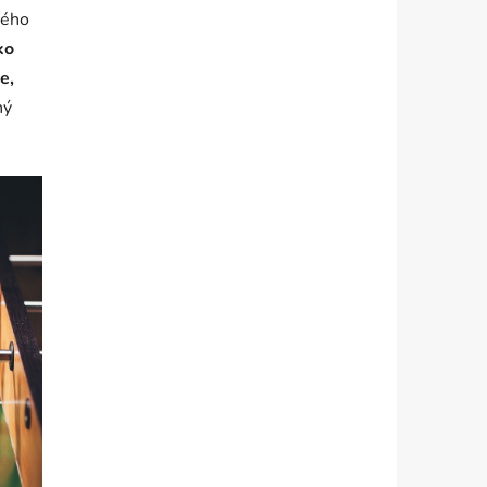
ného
ko
e,
ný