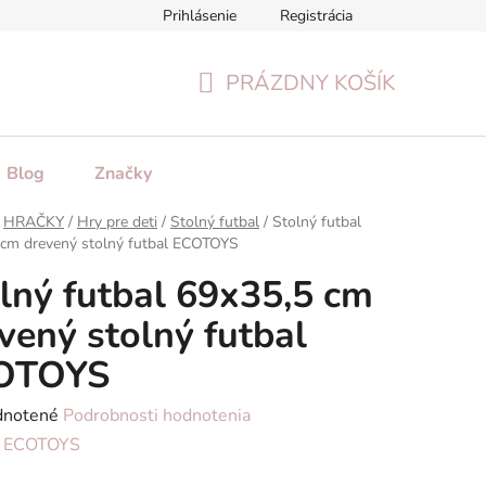
Prihlásenie
Registrácia
tenie tovaru
Formulár na odstúpenie od zmluvy
Reklamačn
PRÁZDNY KOŠÍK
NÁKUPNÝ
KOŠÍK
Blog
Značky
HRAČKY
/
Hry pre deti
/
Stolný futbal
/
Stolný futbal
 cm drevený stolný futbal ECOTOYS
lný futbal 69x35,5 cm
vený stolný futbal
OTOYS
rné
notené
Podrobnosti hodnotenia
enie
:
ECOTOYS
tu