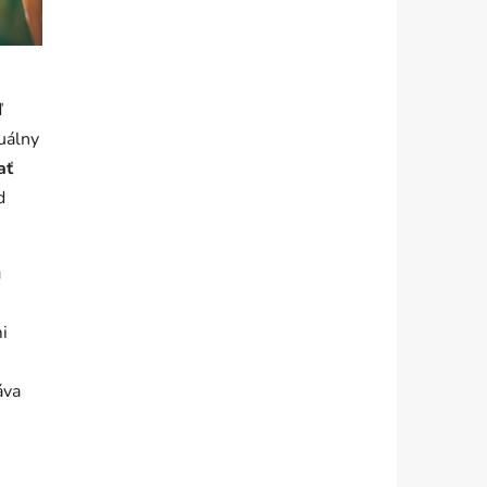
ď
uálny
ať
d
u
i
áva