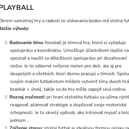
PLAYBALL
Okrem samotnej hry a radosti zo získavania bodov má stolný fu
ďalšie výhody:
Budovanie tímu:
foosball je tímová hra, ktorá si vyžaduje
spoluprácu a koordináciu. Umožňuje účastníkom lepšie sa
spoznať a naučiť sa dôležitosti spolupráce pri dosahovaní
cieľov. Je to výborné cvičenie nielen pre deti, ale aj pre
dospelých a všetkých, ktorí denne pracujú v tímoch. Spolu
svojím malým futbalistom môžete vytvoriť tímy dvoch hrá
brankár + útok), takže sa do hry môže zapojiť celá rodina.
Rozvoj zručností:
pri hraní stolného futbalu sa učíme rých
reagovať, plánovať stratégie a zlepšovať svoje motorické
schopnosti. Je to skvelý spôsob, ako trénovať myseľ a tel
jednom
.
Zníženie stresu:
stolný futbal je ideálnou formou relaxu p