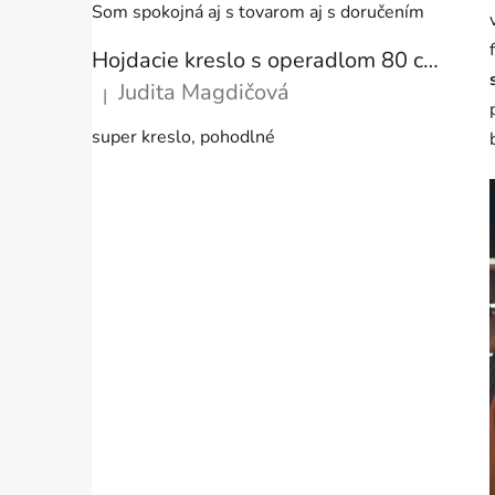
Som spokojná aj s tovarom aj s doručením
Hojdacie kreslo s operadlom 80 cm + vankúše
Judita Magdičová
|
Hodnotenie produktu je 5 z 5 hviezdičiek.
super kreslo, pohodlné