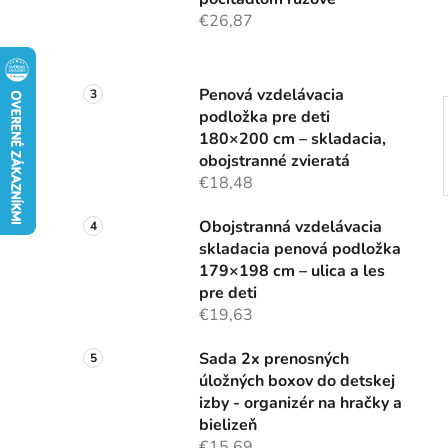
e
€26,87
l
Penová vzdelávacia
podložka pre deti
180×200 cm – skladacia,
obojstranné zvieratá
€18,48
Obojstranná vzdelávacia
skladacia penová podložka
179×198 cm – ulica a les
pre deti
€19,63
Sada 2x prenosných
úložných boxov do detskej
izby - organizér na hračky a
bielizeň
€15,69