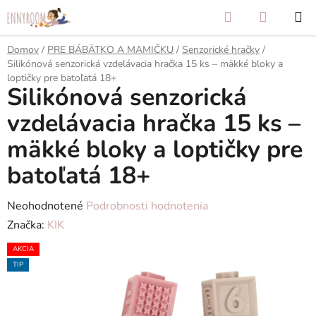
Prejsť
Hľadať
NÁKUP
na
KOŠÍK
obsah
Domov
/
PRE BÁBÄTKO A MAMIČKU
/
Senzorické hračky
/
Silikónová senzorická vzdelávacia hračka 15 ks – mäkké bloky a
loptičky pre batoľatá 18+
Silikónová senzorická
vzdelávacia hračka 15 ks –
mäkké bloky a loptičky pre
batoľatá 18+
Priemerné
Neohodnotené
Podrobnosti hodnotenia
hodnotenie
Značka:
KIK
produktu
AKCIA
je
TIP
0,0
z