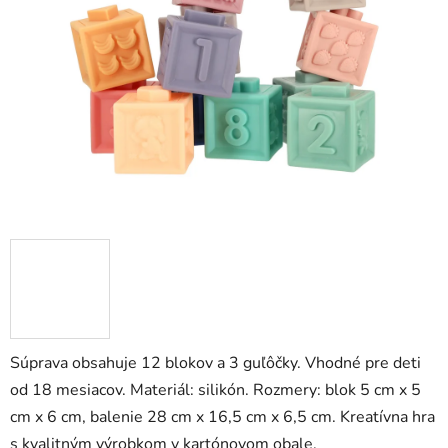
5
hviezdičiek.
Súprava obsahuje 12 blokov a 3 guľôčky. Vhodné pre deti
od 18 mesiacov. Materiál: silikón. Rozmery: blok 5 cm x 5
cm x 6 cm, balenie 28 cm x 16,5 cm x 6,5 cm. Kreatívna hra
s kvalitným výrobkom v kartónovom obale.