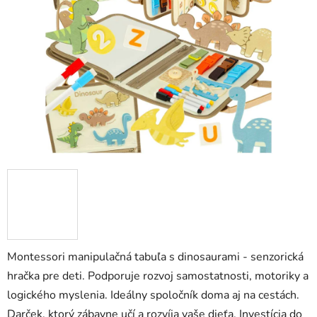
5
hviezdičiek.
Montessori manipulačná tabuľa s dinosaurami - senzorická
hračka pre deti. Podporuje rozvoj samostatnosti, motoriky a
logického myslenia. Ideálny spoločník doma aj na cestách.
Darček, ktorý zábavne učí a rozvíja vaše dieťa. Investícia do