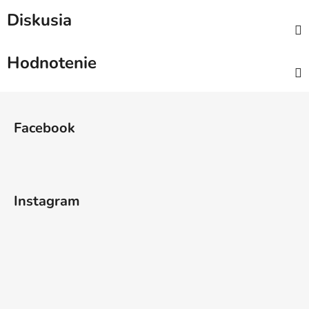
Diskusia
Hodnotenie
Z
á
Facebook
p
ä
t
i
Instagram
e