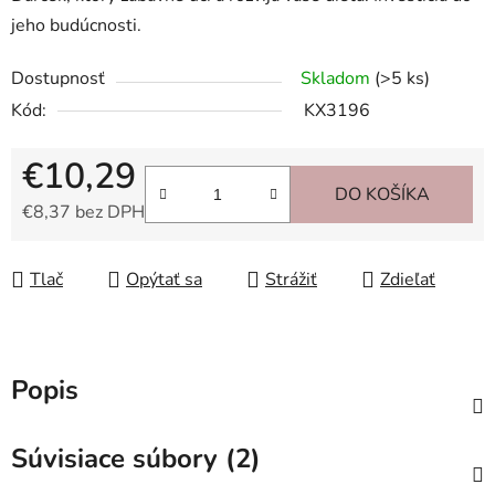
jeho budúcnosti.
Dostupnosť
Skladom
(>5 ks)
Kód:
KX3196
€10,29
DO KOŠÍKA
€8,37 bez DPH
Jednotková cena:
Tlač
Opýtať sa
Strážiť
Zdieľať
Popis
Súvisiace súbory (2)