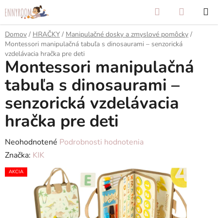
Prejsť
Hľadať
NÁKUP
na
KOŠÍK
obsah
Domov
/
HRAČKY
/
Manipulačné dosky a zmyslové pomôcky
/
Montessori manipulačná tabuľa s dinosaurami – senzorická
vzdelávacia hračka pre deti
Montessori manipulačná
tabuľa s dinosaurami –
senzorická vzdelávacia
hračka pre deti
Priemerné
Neohodnotené
Podrobnosti hodnotenia
hodnotenie
Značka:
KIK
produktu
AKCIA
je
0,0
z