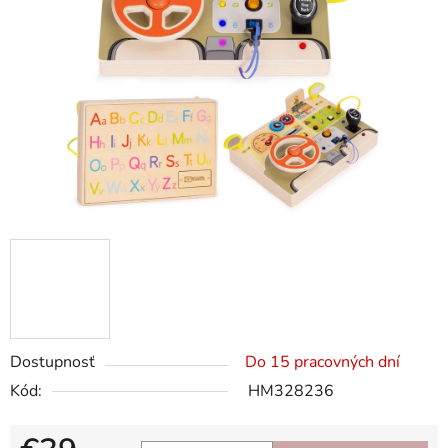
5
hviezdičiek.
Dostupnosť
Do 15 pracovných dní
Kód:
HM328236