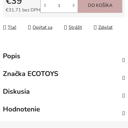
€39
DO KOŠÍKA
€31,71 bez DPH
Jednotková cena:
Tlač
Opýtať sa
Strážiť
Zdieľať
Popis
Značka
ECOTOYS
Diskusia
Hodnotenie
Z