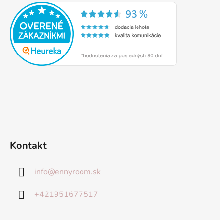
Kontakt
info
@
ennyroom.sk
+421951677517