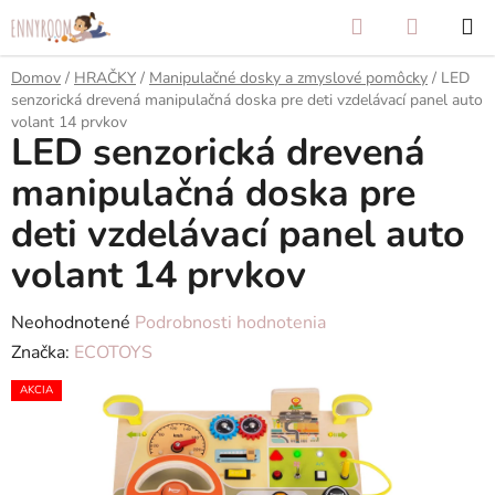
Prejsť
Hľadať
NÁKUP
na
KOŠÍK
obsah
Domov
/
HRAČKY
/
Manipulačné dosky a zmyslové pomôcky
/
LED
senzorická drevená manipulačná doska pre deti vzdelávací panel auto
volant 14 prvkov
LED senzorická drevená
manipulačná doska pre
deti vzdelávací panel auto
volant 14 prvkov
Priemerné
Neohodnotené
Podrobnosti hodnotenia
hodnotenie
Značka:
ECOTOYS
produktu
AKCIA
je
0,0
z