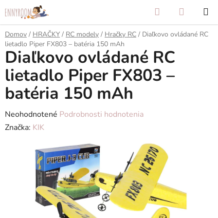
Prejsť
Hľadať
NÁKUP
na
KOŠÍK
obsah
Domov
/
HRAČKY
/
RC modely
/
Hračky RC
/
Diaľkovo ovládané RC
lietadlo Piper FX803 – batéria 150 mAh
Diaľkovo ovládané RC
lietadlo Piper FX803 –
batéria 150 mAh
Priemerné
Neohodnotené
Podrobnosti hodnotenia
hodnotenie
Značka:
KIK
produktu
je
0,0
z
5
hviezdičiek.