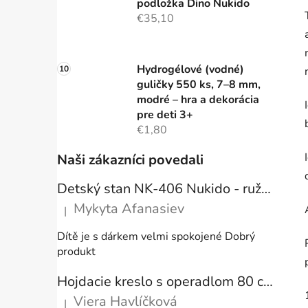
podložka Dino Nukido
€35,10
Hydrogélové (vodné)
guličky 550 ks, 7–8 mm,
modré – hra a dekorácia
pre deti 3+
€1,80
Naši zákazníci povedali
Detský stan NK-406 Nukido - ružový
Mykyta Afanasiev
|
Hodnotenie produktu je 5 z 5 hviezdičiek.
Dítě je s dárkem velmi spokojené Dobrý
produkt
Hojdacie kreslo s operadlom 80 cm + vankúše
Viera Havlíčková
|