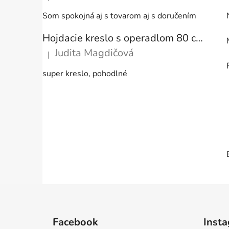
Hodnotenie produktu je 5 z 5 hviezdičiek.
Som spokojná aj s tovarom aj s doručením
Hojdacie kreslo s operadlom 80 cm + vankúše
Judita Magdičová
|
Hodnotenie produktu je 5 z 5 hviezdičiek.
super kreslo, pohodlné
Z
á
Facebook
Inst
p