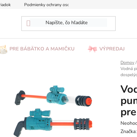
riadok
Podmienky ochrany osobných údajov
Reklamácia/Vrá
PRE BÁBÄTKO A MAMIČKU
VÝPREDAJ
Domov
/
Vodná pi
dospelý
Vod
pum
pre
Prieme
Neohod
hodnot
Značka