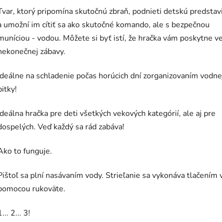
Tvar, ktorý pripomína skutočnú zbraň, podnieti detskú predstav
a umožní im cítiť sa ako skutočné komando, ale s bezpečnou
muníciou - vodou. Môžete si byť istí, že hračka vám poskytne v
nekonečnej zábavy.
Ideálne na schladenie počas horúcich dní zorganizovaním vodne
bitky!
Ideálna hračka pre deti všetkých vekových kategórií, ale aj pre
dospelých. Veď každý sa rád zabáva!
Ako to funguje.
Pištoľ sa plní nasávaním vody. Strieľanie sa vykonáva tlačením
pomocou rukoväte.
1... 2... 3!