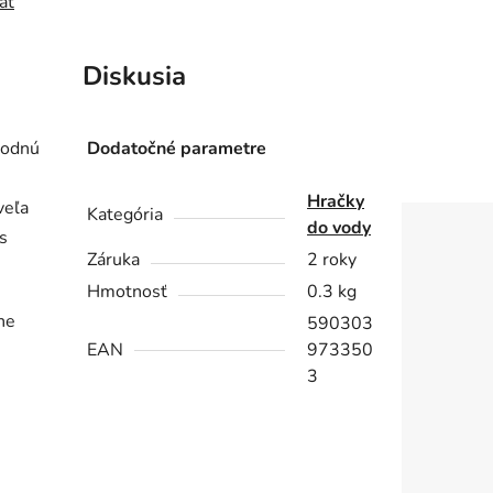
ať
Diskusia
vodnú
Dodatočné parametre
Hračky
veľa
Kategória
do vody
s
Záruka
2 roky
Hmotnosť
0.3 kg
ne
590303
EAN
973350
3