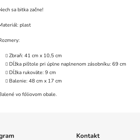
Nech sa bitka začne!
Materiál: plast
Rozmery:
Zbraň: 41 cm x 10,5 cm
Dĺžka pištole pri úplne naplnenom zásobníku: 69 cm
Dĺžka rukoväte: 9 cm
Balenie: 48 cm x 17 cm
Balené vo fóliovom obale.
agram
Kontakt