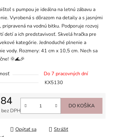
tu
ištoľ s pumpou je ideálna na letnú zábavu a
nie. Vyrobená s dôrazom na detaily a s jasnými
, pripravená na vodnú bitku. Podporuje rozvoj
tí detí a ich predstavivosť. Skvelá hračka pre
vekové kategórie. Jednoduché plnenie a
iek.
nie vody. Rozmery: 41 cm x 10,5 cm. Nech sa
ačne! 🌞🌊🎉
nosť
Do 7 pracovných dní
KX5130
,84
DO KOŠÍKA
 bez DPH
tková cena:
Opýtať sa
Strážiť