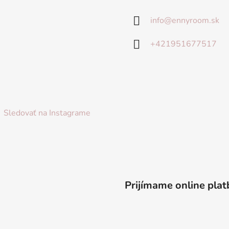
info
@
ennyroom.sk
+421951677517
Sledovať na Instagrame
Prijímame online plat