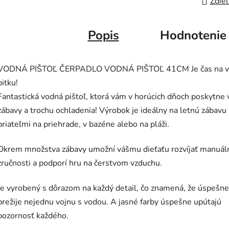
Zdieľ
Popis
Hodnotenie
VODNÁ PIŠTOĽ ČERPADLO VODNÁ PIŠTOĽ 41CM Je čas na 
bitku!
Fantastická vodná pištoľ, ktorá vám v horúcich dňoch poskytne 
zábavy a trochu ochladenia! Výrobok je ideálny na letnú zábavu 
priateľmi na priehrade, v bazéne alebo na pláži.
Okrem množstva zábavy umožní vášmu dieťaťu rozvíjať manuál
zručnosti a podporí hru na čerstvom vzduchu.
Je vyrobený s dôrazom na každý detail, čo znamená, že úspešne
prežije nejednu vojnu s vodou. A jasné farby úspešne upútajú
pozornosť každého.