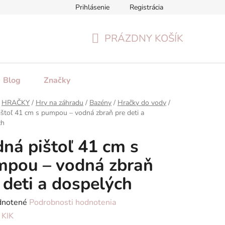
Prihlásenie
Registrácia
tenie tovaru
Formulár na odstúpenie od zmluvy
Reklamačn
PRÁZDNY KOŠÍK
NÁKUPNÝ
KOŠÍK
Blog
Značky
HRAČKY
/
Hry na záhradu
/
Bazény
/
Hračky do vody
/
štoľ 41 cm s pumpou – vodná zbraň pre deti a
ch
ná pištoľ 41 cm s
pou – vodná zbraň
 deti a dospelých
rné
notené
Podrobnosti hodnotenia
enie
:
KIK