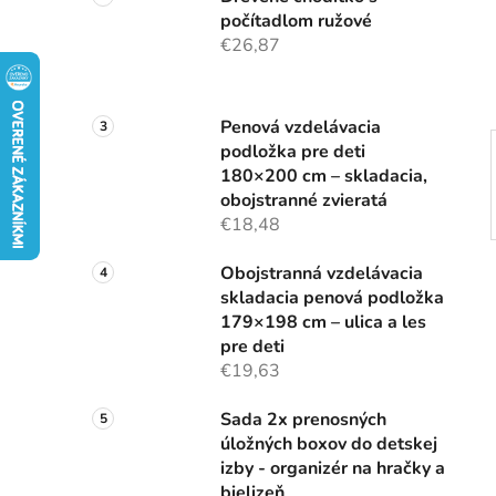
n
počítadlom ružové
e
€26,87
l
Penová vzdelávacia
podložka pre deti
180×200 cm – skladacia,
obojstranné zvieratá
€18,48
Obojstranná vzdelávacia
skladacia penová podložka
179×198 cm – ulica a les
pre deti
€19,63
Sada 2x prenosných
úložných boxov do detskej
izby - organizér na hračky a
bielizeň