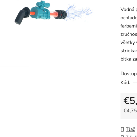
produk
Vodná p
je
ochlade
0,0
farbami
z
zručnos
5
všetky 
hviezdič
strieka
bitka z
Dostup
Kód:
€5
€4,75
Jedno
Tlač