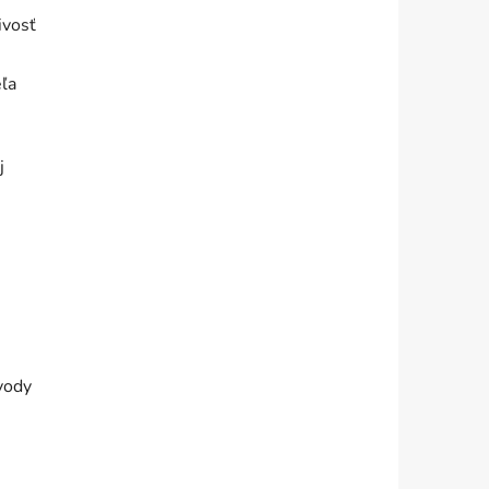
ivosť
eľa
j
 vody