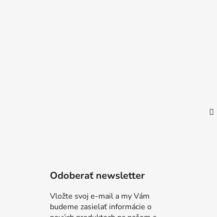
ä
t
i
e
Odoberať newsletter
Vložte svoj e-mail a my Vám
budeme zasielať informácie o