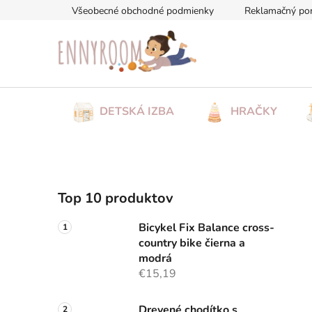
Prejsť
Všeobecné obchodné podmienky
Reklamačný po
na
obsah
DETSKÁ IZBA
HRAČKY
B
Top 10 produktov
o
č
Bicykel Fix Balance cross-
n
country bike čierna a
ý
modrá
p
€15,19
a
Drevené chodítko s