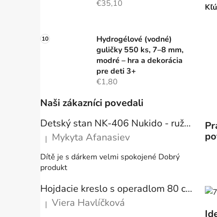
€35,10
Kľú
Hydrogélové (vodné)
guličky 550 ks, 7–8 mm,
modré – hra a dekorácia
pre deti 3+
€1,80
Naši zákazníci povedali
Detský stan NK-406 Nukido - ružový
Pr
po
Mykyta Afanasiev
|
Hodnotenie produktu je 5 z 5 hviezdičiek.
Dítě je s dárkem velmi spokojené Dobrý
produkt
Hojdacie kreslo s operadlom 80 cm + vankúše
Viera Havlíčková
|
Hodnotenie produktu je 5 z 5 hviezdičiek.
Id