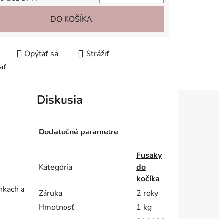
tková cena:
DO KOŠÍKA
Opýtať sa
Strážiť
ať
Diskusia
Dodatočné parametre
Fusaky
Kategória
do
kočíka
nkach a
Záruka
2 roky
Hmotnosť
1 kg