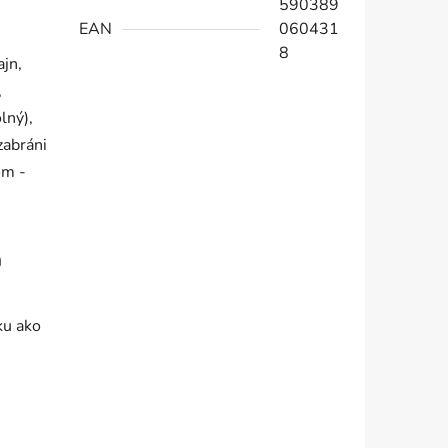
590389
EAN
060431
8
jn,
,
lný),
zabráni
om -
a
ku ako