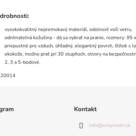
drobnosti:
vysokokvalitný nepremokavý materiál, odolnosť voči vetru,
odnímateľná kožušina - dá sa vybrať na pranie, rozmery: 95 
priepustné pre vzduch, úhľadný, elegantný povrch, štítok s 
ekokože, možno prať pri 30 stupňoch, otvory na bezpečnostn
2, 3 a 5-bodové.
agram
Kontakt
info
@
ennyroom.sk