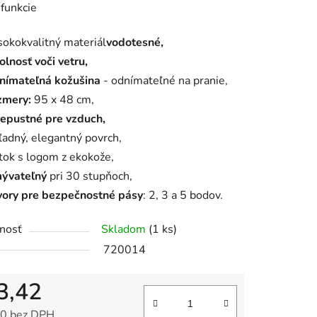
funkcie
sokokvalitný materiál
vodotesné,
olnosť voči vetru,
nímateľná kožušina
- odnímateľné na pranie,
iek.
zmery:
95 x 48 cm,
iepustné pre vzduch,
ľadný, elegantný povrch,
ítok s logom z ekokože,
ývateľný
pri 30 stupňoch,
vory pre bezpečnostné pásy
: 2, 3 a 5 bodov.
nosť
Skladom
(1 ks)
720014
3,42
0 bez DPH