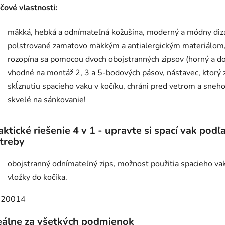
čové vlastnosti:
mäkká, hebká a odnímateľná kožušina, moderný a módny diza
polstrované zamatovo mäkkým a antialergickým materiálom
rozopína sa pomocou dvoch obojstranných zipsov (horný a do
vhodné na montáž 2, 3 a 5-bodových pásov, nástavec, ktorý 
skĺznutiu spacieho vaku v kočíku, chráni pred vetrom a sneh
skvelé na sánkovanie!
aktické riešenie 4 v 1 - upravte si spací vak podľ
treby
obojstranný odnímateľný zips, možnosť použitia spacieho va
vložky do kočíka.
eálne za všetkých podmienok