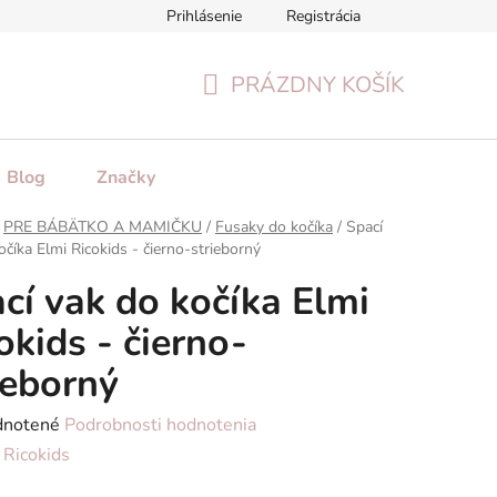
Prihlásenie
Registrácia
tenie tovaru
Formulár na odstúpenie od zmluvy
Reklamačn
PRÁZDNY KOŠÍK
NÁKUPNÝ
KOŠÍK
Blog
Značky
PRE BÁBÄTKO A MAMIČKU
/
Fusaky do kočíka
/
Spací
očíka Elmi Ricokids - čierno-strieborný
cí vak do kočíka Elmi
okids - čierno-
ieborný
rné
notené
Podrobnosti hodnotenia
enie
:
Ricokids
tu