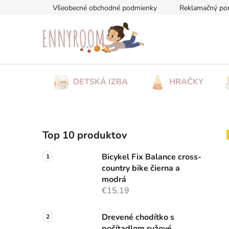
Prejsť
Všeobecné obchodné podmienky
Reklamačný po
na
obsah
DETSKÁ IZBA
HRAČKY
B
Top 10 produktov
o
č
Bicykel Fix Balance cross-
n
country bike čierna a
ý
modrá
p
€15,19
a
n
Drevené chodítko s
počítadlom ružové