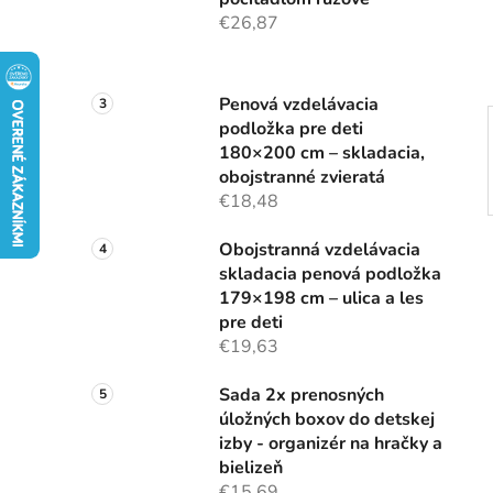
e
€26,87
l
Penová vzdelávacia
podložka pre deti
180×200 cm – skladacia,
obojstranné zvieratá
€18,48
Obojstranná vzdelávacia
skladacia penová podložka
179×198 cm – ulica a les
pre deti
€19,63
Sada 2x prenosných
úložných boxov do detskej
izby - organizér na hračky a
bielizeň
€15,69