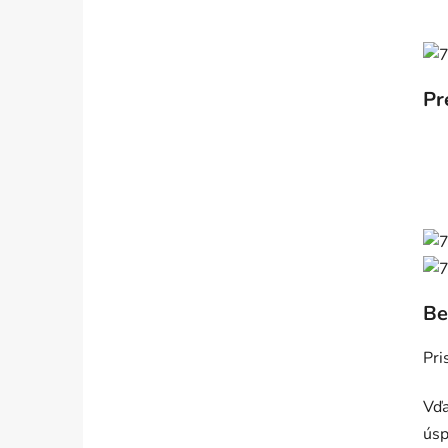
Pr
Be
Pri
Vďa
úsp