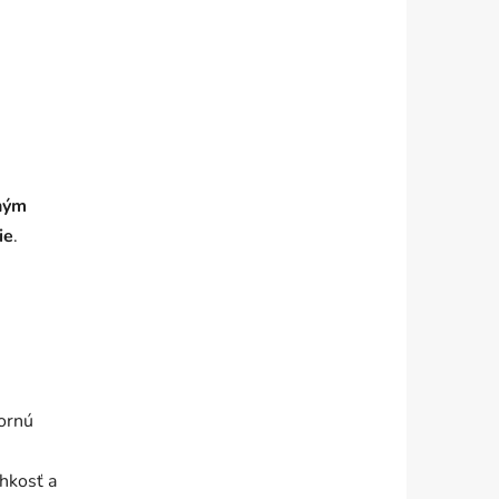
tným
ie
.
dornú
hkosť a