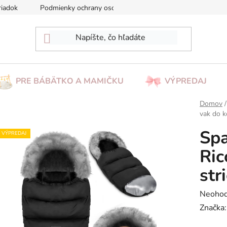
riadok
Podmienky ochrany osobných údajov
Reklamácia/Vrá
PRE BÁBÄTKO A MAMIČKU
VÝPREDAJ
Domov
/
vak do k
Spa
VÝPREDAJ
Ric
str
Prieme
Neohod
hodnot
Značka
produk