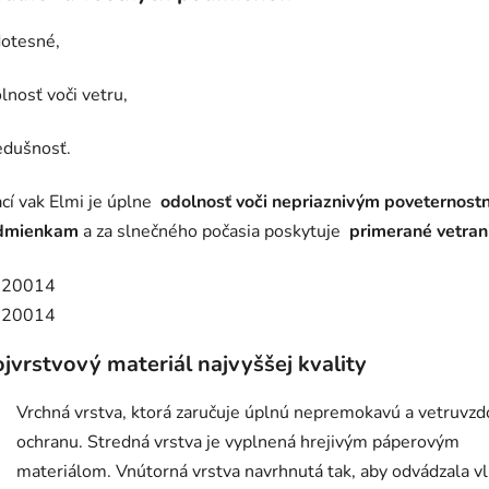
otesné,
lnosť voči vetru,
edušnosť.
cí vak Elmi je úplne
odolnosť voči nepriaznivým poveternos
dmienkam
a za slnečného počasia poskytuje
primerané vetran
ojvrstvový materiál najvyššej kvality
Vrchná vrstva, ktorá zaručuje úplnú nepremokavú a vetruvz
ochranu. Stredná vrstva je vyplnená hrejivým páperovým
materiálom. Vnútorná vrstva navrhnutá tak, aby odvádzala vl