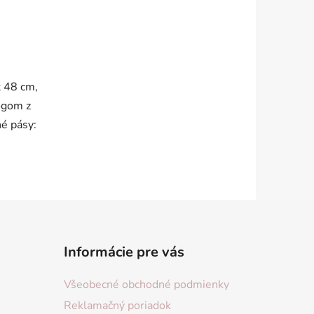
x 48 cm,
logom z
é pásy:
Informácie pre vás
Všeobecné obchodné podmienky
Reklamačný poriadok