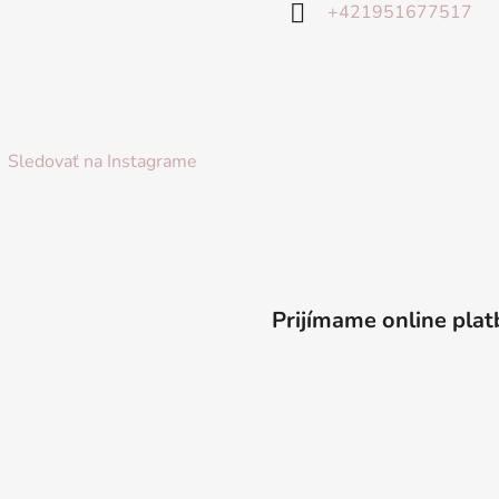
+421951677517
Sledovať na Instagrame
Prijímame online plat