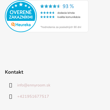
Kontakt
info
@
ennyroom.sk
+421951677517