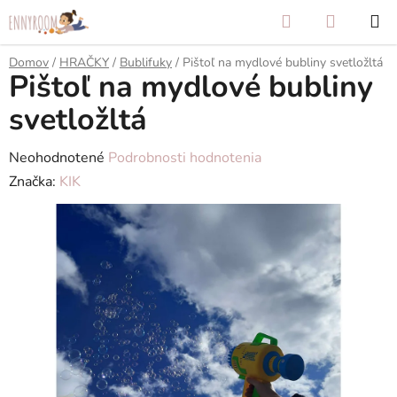
Prejsť
Hľadať
NÁKUP
na
KOŠÍK
obsah
Domov
/
HRAČKY
/
Bublifuky
/
Pištoľ na mydlové bubliny svetložltá
Pištoľ na mydlové bubliny
svetložltá
Priemerné
Neohodnotené
Podrobnosti hodnotenia
hodnotenie
Značka:
KIK
produktu
je
0,0
z
5
hviezdičiek.