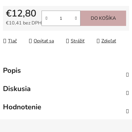
€12,80
DO KOŠÍKA
€10,41 bez DPH
Jednotková cena:
Tlač
Opýtať sa
Strážiť
Zdieľať
Popis
Diskusia
Hodnotenie
Z
á