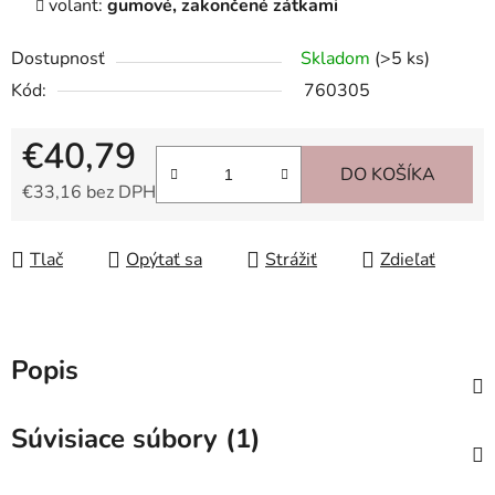
volant:
gumové, zakončené zátkami
Dostupnosť
Skladom
(>5 ks)
Kód:
760305
€40,79
DO KOŠÍKA
€33,16 bez DPH
Jednotková cena:
Tlač
Opýtať sa
Strážiť
Zdieľať
Popis
Súvisiace súbory (1)