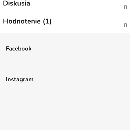
Diskusia
Hodnotenie (1)
Z
á
Facebook
p
ä
t
i
Instagram
e