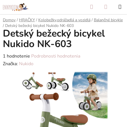
Prejsť
Hľadať
NÁKUP
na
KOŠÍK
obsah
Domov
/
HRAČKY
/
Kolobežky,odrážadlá a vozidlá
/
Balančné bicykle
/
Detský bežecký bicykel Nukido NK-603
Detský bežecký bicykel
Nukido NK-603
Priemerné
1 hodnotenie
Podrobnosti hodnotenia
hodnotenie
Značka:
Nukido
produktu
je
5,0
z
5
hviezdičiek.