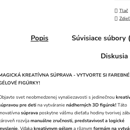
Tlač
Zdieľ
Popis
Súvisiace súbory 
Diskusia
MAGICKÁ KREATÍVNA SÚPRAVA - VYTVORTE SI FAREBNÉ
GÉLOVÉ FIGÚRKY!
Objavte svet neobmedzenej vynaliezavosti s jedinečnou
kreatí
súpravou pre deti
na vytváranie
nádherných 3D figúrok!
Táto
inovatívna
súprava
poskytne vášmu dieťaťu hodiny tvorivej záb
zároveň rozvíja
manuálne zručnosti, predstavivosť a logické
myslenie
. Vďaka
kreatívnym gélom
a rôznym
formám na vytvá