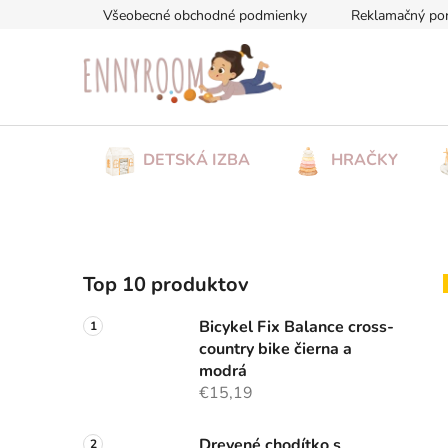
Prejsť
Všeobecné obchodné podmienky
Reklamačný po
na
obsah
DETSKÁ IZBA
HRAČKY
B
Top 10 produktov
o
č
Bicykel Fix Balance cross-
n
country bike čierna a
ý
modrá
p
€15,19
a
Drevené chodítko s