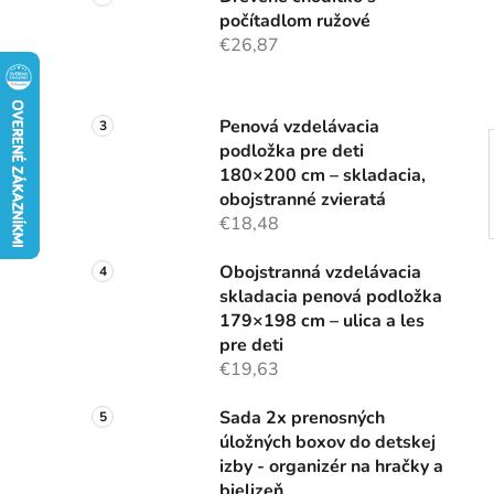
n
počítadlom ružové
e
€26,87
l
Penová vzdelávacia
podložka pre deti
180×200 cm – skladacia,
obojstranné zvieratá
€18,48
Obojstranná vzdelávacia
skladacia penová podložka
179×198 cm – ulica a les
pre deti
€19,63
Sada 2x prenosných
úložných boxov do detskej
izby - organizér na hračky a
bielizeň