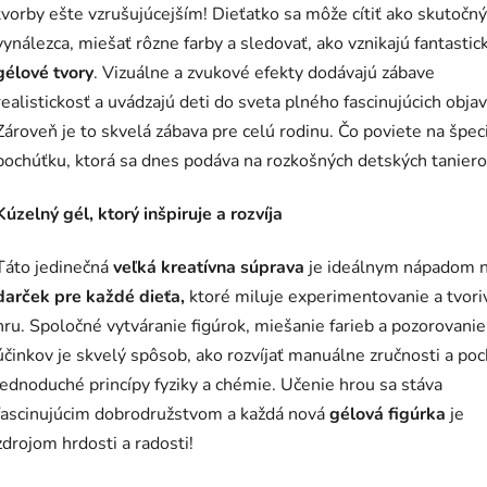
tvorby ešte vzrušujúcejším! Dieťatko sa môže cítiť ako skutočný
vynálezca, miešať rôzne farby a sledovať, ako vznikajú fantastic
gélové tvory
. Vizuálne a zvukové efekty dodávajú zábave
realistickosť a uvádzajú deti do sveta plného fascinujúcich objav
Zároveň je to skvelá zábava pre celú rodinu. Čo poviete na špec
pochúťku, ktorá sa dnes podáva na rozkošných detských tanier
Kúzelný gél, ktorý inšpiruje a rozvíja
Táto jedinečná
veľká kreatívna súprava
je ideálnym nápadom 
darček pre každé dieťa,
ktoré miluje experimentovanie a tvori
hru. Spoločné vytváranie figúrok, miešanie farieb a pozorovanie
účinkov je skvelý spôsob, ako rozvíjať manuálne zručnosti a poc
jednoduché princípy fyziky a chémie. Učenie hrou sa stáva
fascinujúcim dobrodružstvom a každá nová
gélová figúrka
je
zdrojom hrdosti a radosti!