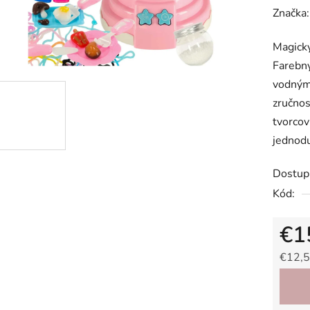
hodnot
Značka
produk
Magický
je
Farebný
0,0
vodným 
z
zručnos
5
tvorcov
hviezdič
jednodu
Dostup
Kód:
€1
€12,5
Jedno