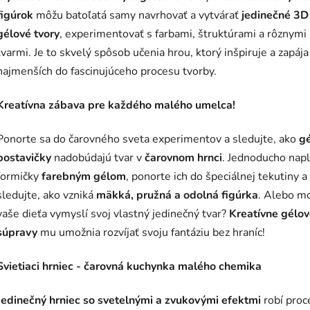
figúrok
môžu batoľatá samy navrhovať a vytvárať
jedinečné 3D
gélové tvory
, experimentovať s farbami, štruktúrami a rôznymi
tvarmi. Je to skvelý spôsob učenia hrou, ktorý inšpiruje a zapája
najmenších do fascinujúceho procesu tvorby.
Kreatívna zábava pre každého malého umelca!
Ponorte sa do čarovného sveta experimentov a sledujte, ako
g
postavičky
nadobúdajú tvar v
čarovnom hrnci
. Jednoducho nap
formičky
farebným gélom
, ponorte ich do špeciálnej tekutiny a
sledujte, ako vzniká
mäkká, pružná a odolná figúrka
. Alebo m
vaše dieťa vymyslí svoj vlastný jedinečný tvar?
Kreatívne gélo
súpravy
mu umožnia rozvíjať svoju fantáziu bez hraníc!
Svietiaci hrniec - čarovná kuchynka malého chemika
Jedinečný hrniec so svetelnými a zvukovými efektmi
robí proc