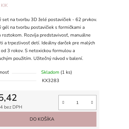
enie
:
KIK
tu
 set na tvorbu 3D želé postavičiek - 62 prvkov.
 gél na tvorbu postavičiek s formičkami a
roztokom. Rozvíja predstavivosť, manuálne
ti a trpezlivosť detí. Ideálny darček pre malých
 od 3 rokov. S netoxickou formulou a
iek.
chým použitím. Užitečný návod v balení.
nosť
Skladom
(1 ks)
KX3283
5,42
4 bez DPH
tková cena:
DO KOŠÍKA