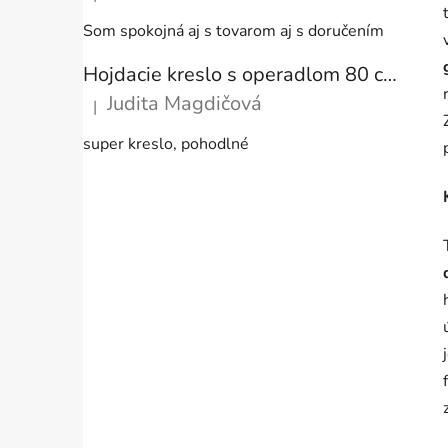
Hodnotenie produktu je 5 z 5 hviezdičiek.
Som spokojná aj s tovarom aj s doručením
Hojdacie kreslo s operadlom 80 cm + vankúše
Judita Magdičová
|
Hodnotenie produktu je 5 z 5 hviezdičiek.
super kreslo, pohodlné