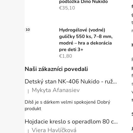
podložka Dino Nukido
€35,10
Hydrogélové (vodné)
guličky 550 ks, 7–8 mm,
modré – hra a dekorácia
pre deti 3+
€1,80
Naši zákazníci povedali
Detský stan NK-406 Nukido - ružový
Mykyta Afanasiev
|
Hodnotenie produktu je 5 z 5 hviezdičiek.
Dítě je s dárkem velmi spokojené Dobrý
produkt
Hojdacie kreslo s operadlom 80 cm + vankúše
Viera Havlíčková
|