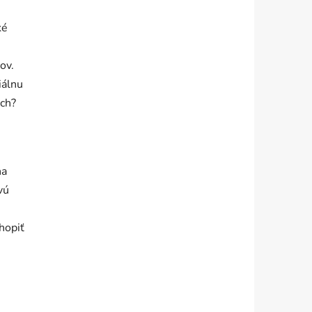
ké
ov.
iálnu
och?
na
vú
hopiť