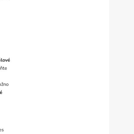
élové
lňte
ožno
vé
es