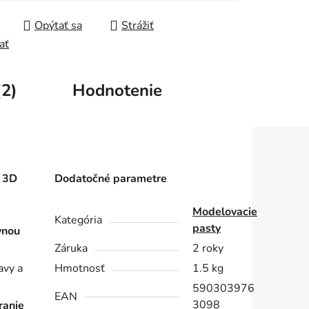
Opýtať sa
Strážiť
ať
(2)
Hodnotenie
 3D
Dodatočné parametre
Modelovacie
Kategória
pasty
vnou
Záruka
2 roky
avy a
Hmotnosť
1.5 kg
590303976
EAN
3098
ranie