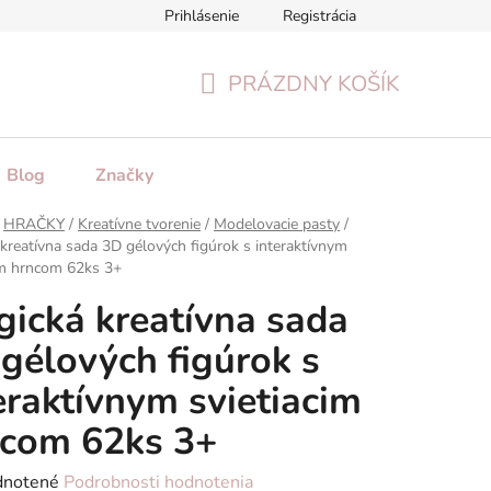
Prihlásenie
Registrácia
tenie tovaru
Formulár na odstúpenie od zmluvy
Reklamačn
PRÁZDNY KOŠÍK
NÁKUPNÝ
KOŠÍK
Blog
Značky
HRAČKY
/
Kreatívne tvorenie
/
Modelovacie pasty
/
kreatívna sada 3D gélových figúrok s interaktívnym
im hrncom 62ks 3+
ická kreatívna sada
gélových figúrok s
eraktívnym svietiacim
com 62ks 3+
rné
notené
Podrobnosti hodnotenia