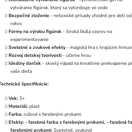
vytváranie figúrok, ktorý sa vytvrdzuje vo vode
Bezpečné zloženie
- netoxické prísady vhodné pre deti od
rokov
Formy na výrobu figúrok
- široká škála vzorov na
experimentovanie
Svetelné a zvukové efekty
- magická hra s hrajúcim hrnc
Rozvoj detskej tvorivosti
- učenie hrou
Ideálny darček
- skvelý nápad na kreatívne prekvapenie p
vaše dieťa
Technické špecifikácie:
Vek:
3+
Materiál:
plast
Farba:
ružová s farebnými prvkami
Efekty: - farebná farba s farebnými prvkami, - farebná f
farebnými prvkami:
Svetelné, zvukové