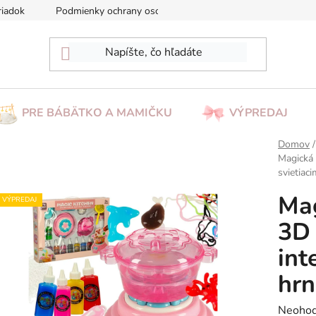
riadok
Podmienky ochrany osobných údajov
Reklamácia/Vrá
PRE BÁBÄTKO A MAMIČKU
VÝPREDAJ
Domov
/
Magická 
svietiac
Mag
VÝPREDAJ
3D 
int
hrn
Prieme
Neohod