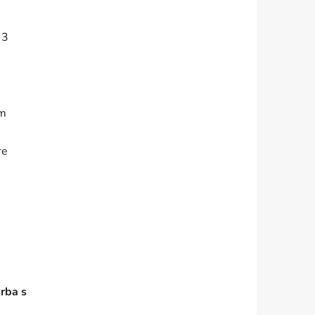
 3
om
re
arba s