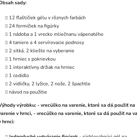
Obsah sady:
12 fľaštičiek gélu v rôznych farbách
24 formičiek na figúrky
1 nádoba a 1 vrecko mliečnanu vápenatého
4 taniere a 4 servírovacie podnosy
2 sitká, 2 kliešte na vyberanie
1 hrniec s pokrievkou
1 interaktívny držiak na hrniec
1 cedidlo
2 vidličky, 2 lyžice, 2 nože, 2 špachtle
návod na použitie
Výhody výrobku: - vrecúško na varenie, ktoré sa dá použiť na
varenie v hrnci, - vrecúško na varenie, ktoré sa dá použiť na v
v hrnci:
Jednoduché vytváranie figúrok
- rýchloschnúci gél na