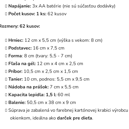
Napájanie:
3x AA batérie (nie sú súčasťou dodávky)
Počet kusov: 1 ks:
62 kusov
Rozmery: 62 kusov:
Hrniec:
12 cm x 5,5 cm (výška s vekom: 8 cm)
Podstavec:
16 cm x 7,5 cm
Forma
: 8 cm (tvary: 5,5 - 7 cm)
Fľaša na gél:
12 cm x 4 cm x 2,5 cm
Príbor:
10,5 cm x 2,5 cm x 1,5 cm
Tanier:
10 cm, podnos: 5,5 cm x 9,5 cm
Nádoba na prášok:
7 cm x 5,5 cm
Kapacita lepidla: 1,5 l:
60 ml
Balenie:
50,5 cm x 38 cm x 9 cm
Súprava je zabalená vo farebnej kartónovej krabici výrobcu
okienkom, ideálna ako
darček pre dieťa
.