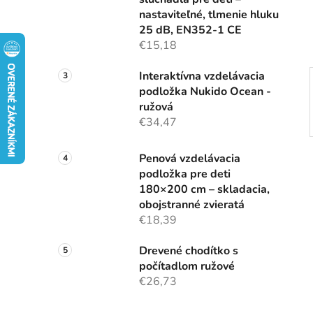
e
nastaviteľné, tlmenie hluku
l
25 dB, EN352-1 CE
€15,18
Interaktívna vzdelávacia
podložka Nukido Ocean -
ružová
€34,47
Penová vzdelávacia
podložka pre deti
180×200 cm – skladacia,
obojstranné zvieratá
€18,39
Drevené chodítko s
počítadlom ružové
€26,73