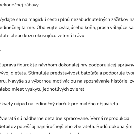
nekonečnej zábavy.
Vydajte sa na magickú cestu plnú nezabudnuteľných zážitkov n
jedinečnej farme. Obdivujte cválajúceho koňa, prasa váľajúce sa
blate alebo kozu okusujúcu zelenú trávu.
>
Súprava figúrok je návrhom dokonalej hry podporujúcej správn
vývoj dieťaťa. Stimuluje predstavivosť batoľaťa a podporuje tvo
hru. Navyše sú výbornou motiváciou na spoznávanie histórie, z
alebo miest výskytu jednotlivých zvierat.
Skvelý nápad na jedinečný darček pre malého objaviteľa.
Zvieratá sú nádherne detailne spracované. Verná reprodukcia
detailov poteší aj najnáročnejšieho zberateľa. Budú dokonalým