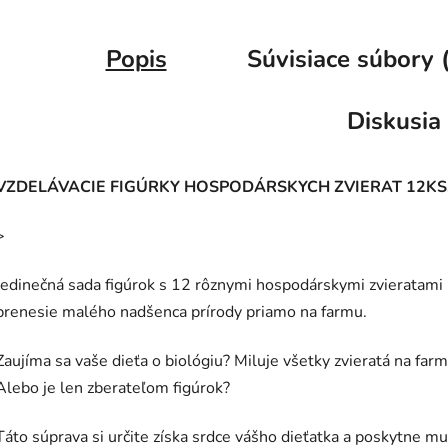
Popis
Súvisiace súbory 
Diskusia
VZDELÁVACIE FIGÚRKY HOSPODÁRSKYCH ZVIERAT 12KS
>
Jedinečná sada figúrok s 12 rôznymi hospodárskymi zvieratami
prenesie malého nadšenca prírody priamo na farmu.
Zaujíma sa vaše dieťa o biológiu? Miluje všetky zvieratá na far
Alebo je len zberateľom figúrok?
Táto súprava si určite získa srdce vášho dieťatka a poskytne mu