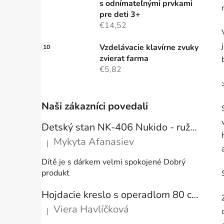
s odnímateľnými prvkami
pre deti 3+
€14,52
Vzdelávacie klavírne zvuky
zvierat farma
€5,82
Naši zákazníci povedali
Detský stan NK-406 Nukido - ružový
Mykyta Afanasiev
|
Hodnotenie produktu je 5 z 5 hviezdičiek.
Dítě je s dárkem velmi spokojené Dobrý
produkt
Hojdacie kreslo s operadlom 80 cm + vankúše
Viera Havlíčková
|
Hodnotenie produktu je 5 z 5 hviezdičiek.