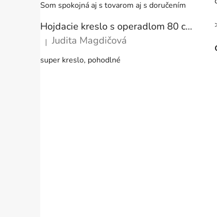
Som spokojná aj s tovarom aj s doručením
Hojdacie kreslo s operadlom 80 cm + vankúše
Judita Magdičová
|
Hodnotenie produktu je 5 z 5 hviezdičiek.
super kreslo, pohodlné