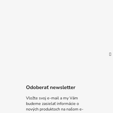
ä
t
i
e
Odoberať newsletter
Vložte svoj e-mail a my Vám
budeme zasielať informácie o
nových produktoch na našom e-