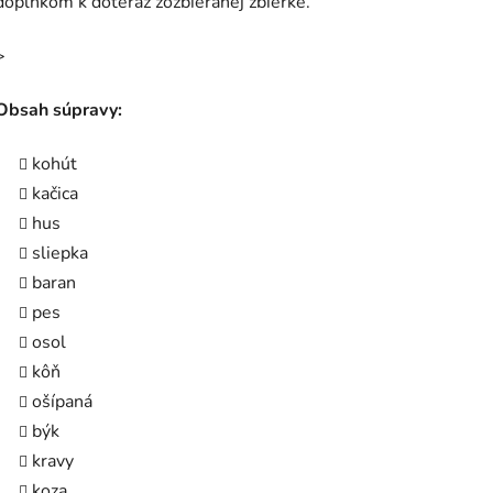
doplnkom k doteraz zozbieranej zbierke.
>
Obsah súpravy:
kohút
kačica
hus
sliepka
baran
pes
osol
kôň
ošípaná
býk
kravy
koza