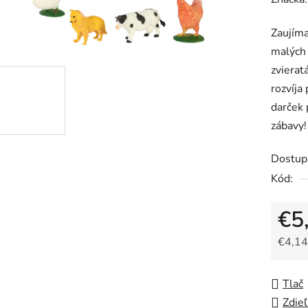
produk
Zaujíma
je
malých 
0,0
zvierat
z
rozvíja
5
darček 
hviezdič
zábavy!
Dostup
Kód:
€5
€4,14
Jedno
Tlač
Zdieľ