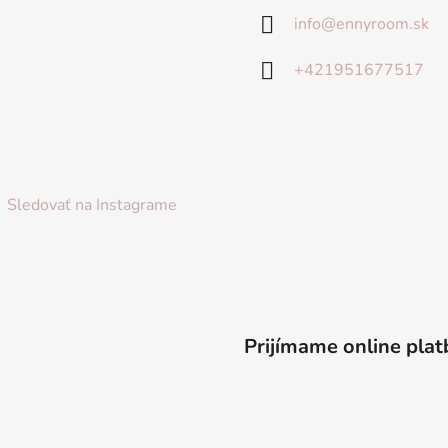
info
@
ennyroom.sk
+421951677517
Sledovať na Instagrame
Prijímame online plat