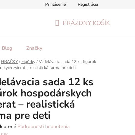
Prihlásenie
Registrácia
tenie tovaru
Formulár na odstúpenie od zmluvy
Reklamačn
PRÁZDNY KOŠÍK
NÁKUPNÝ
KOŠÍK
Blog
Značky
HRAČKY
/
Figúrky
/
Vzdelávacia sada 12 ks figúrok
skych zvierat – realistická farma pre deti
elávacia sada 12 ks
úrok hospodárskych
erat – realistická
ma pre deti
rné
notené
Podrobnosti hodnotenia
enie
:
KIK