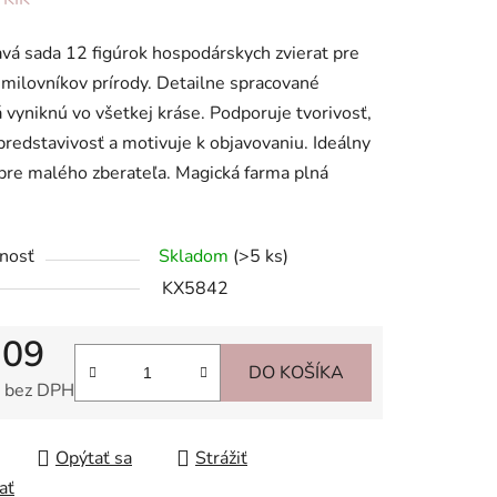
tu
vá sada 12 figúrok hospodárskych zvierat pre
milovníkov prírody. Detailne spracované
á vyniknú vo všetkej kráse. Podporuje tvorivosť,
 predstavivosť a motivuje k objavovaniu. Ideálny
pre malého zberateľa. Magická farma plná
iek.
nosť
Skladom
(>5 ks)
KX5842
,09
DO KOŠÍKA
 bez DPH
tková cena:
Opýtať sa
Strážiť
ať