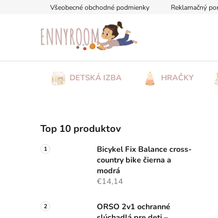
Prejsť
Všeobecné obchodné podmienky
Reklamačný po
na
obsah
DETSKÁ IZBA
HRAČKY
B
Top 10 produktov
o
č
Bicykel Fix Balance cross-
n
country bike čierna a
ý
modrá
p
€14,14
a
n
ORSO 2v1 ochranné
slúchadlá pre deti –