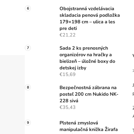
Obojstranná vzdelávacia
skladacia penová podložka
179×198 cm – ulica a les
pre deti
€21,22
Sada 2 ks prenosných
organizérov na hračky a
bielizeň – úložné boxy do
detskej izby
€15,69
Bezpečnostná zábrana na
posteľ 200 cm Nukido NK-
228 sivá
€35,43
Plstená zmyslová
manipulačná knižka Žirafa