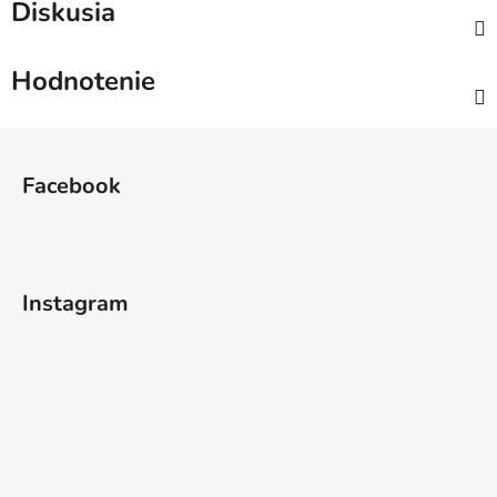
Diskusia
Hodnotenie
Z
á
Facebook
p
ä
t
i
Instagram
e