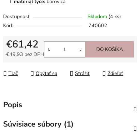
materiál tyče:
borovica
Dostupnosť
Skladom
(4 ks)
Kód:
740602
€61,42
DO KOŠÍKA
€49,93 bez DPH
Jednotková cena:
Tlač
Opýtať sa
Strážiť
Zdieľať
Popis
Súvisiace súbory (1)