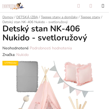
Prejsť
Hľadať
NÁKUP
na
KOŠÍK
obsah
Domov
/
DETSKÁ IZBA
/
Teepee stany a domčeky
/
Teepee stany
/
Detský stan NK-406 Nukido - svetloružový
Detský stan NK-406
Nukido - svetloružový
Priemerné
Neohodnotené
Podrobnosti hodnotenia
hodnotenie
Značka:
Nukido
produktu
VÝPREDAJ
je
0,0
z
5
hviezdičiek.